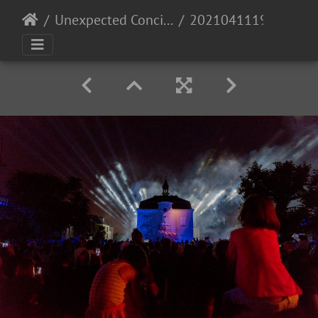
Unexpected Concilium
20210411193710-aa7ed2e7