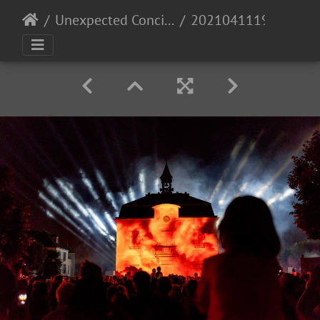
Unexpected Concilium
20210411193711-a666fb76