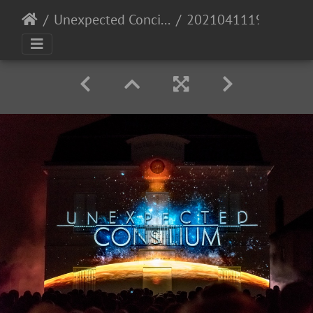
Unexpected Concilium
20210411193718-7adacca0