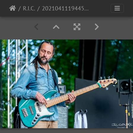
R.I.C.
20210411194456-0e7e7564